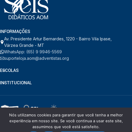
INFORMAÇÕES
Av. Presidente Artur Bernardes, 1220 - Bairro Vila Ipase,
Várzea Grande - MT
WhatsApp: (65) 9 9946-5569
suporteloja.aom@adventistas.org
ESCOLAS
INSTITUCIONAL
Nós utilizamos cookies para garantir que você tenha a melhor
© RDORVAL - Soluções em Tecnologia.
2026
. Todos os direitos
experiência em nosso site. Se você continua a usar este site,
reservados.
assumimos que você está satisfeito.