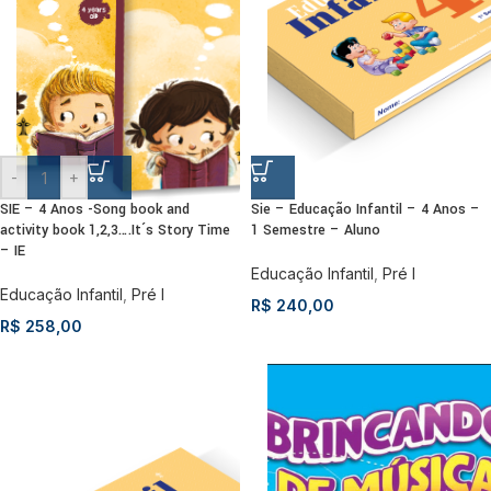
-
+
SIE – 4 Anos -Song book and
Sie – Educação Infantil – 4 Anos –
activity book 1,2,3….It´s Story Time
1 Semestre – Aluno
– IE
Educação Infantil
,
Pré I
Educação Infantil
,
Pré I
R$
240,00
R$
258,00