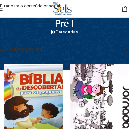
Pular para o conteúdo principal
Pré I
Categorias
Início
/
Educação Infantil
/
Pré I
Mostrando todos os 6 resultados
Mostrar barra lateral