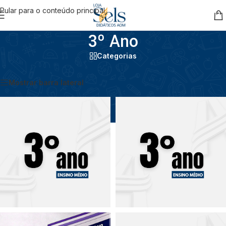
Pular para o conteúdo principal
3º Ano
Categorias
Início
/
Ensino Médio
/
3º Ano
Mostrar barra lateral