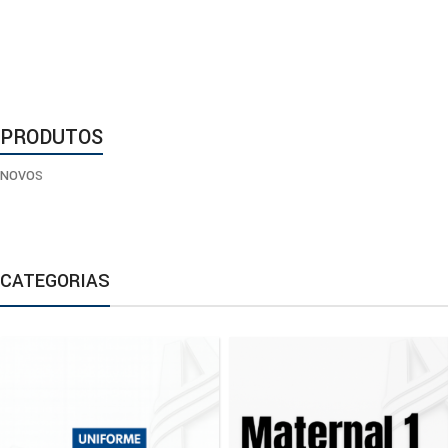
FAÇA SUA
Matrícula
On-line
Agende uma visita para conhecer
nossas estruturas clicando aqui
PRODUTOS
Agende aqui
NOVOS
CATEGORIAS