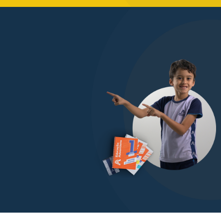
ENCONTRE
Uma unidade
Encontre uma unidade mais
próxima de você clicando aqui
Encontre aqui