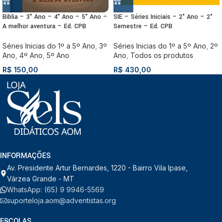
Biblia – 3° Ano – 4° Ano – 5° Ano –
SIE – Séries Iniciais – 2° Ano – 2°
A melhor aventura – Ed. CPB
Semestre – Ed. CPB
Séries Inicias do 1º a 5º Ano
,
3º
Séries Inicias do 1º a 5º Ano
,
2º
Ano
,
4º Ano
,
5º Ano
Ano
,
Todos os produtos
R$
150,00
R$
430,00
INFORMAÇÕES
Av. Presidente Artur Bernardes, 1220 - Bairro Vila Ipase,
Várzea Grande - MT
WhatsApp: (65) 9 9946-5569
suporteloja.aom@adventistas.org
ESCOLAS