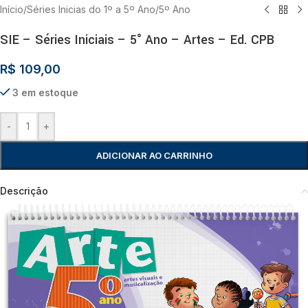
Início
/
Séries Inicias do 1º a 5º Ano
/
5º Ano
SIE – Séries Iniciais – 5° Ano – Artes – Ed. CPB
R$
109,00
3 em estoque
-
+
ADICIONAR AO CARRINHO
Descrição