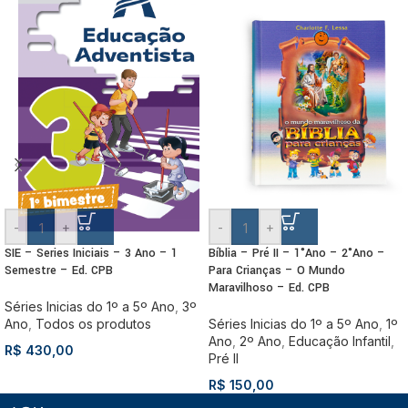
-
+
-
+
SIE – Series Iniciais – 3 Ano – 1
Bíblia – Pré II – 1°Ano – 2°Ano –
Semestre – Ed. CPB
Para Crianças – O Mundo
Maravilhoso – Ed. CPB
Séries Inicias do 1º a 5º Ano
,
3º
Ano
,
Todos os produtos
Séries Inicias do 1º a 5º Ano
,
1º
Ano
,
2º Ano
,
Educação Infantil
,
R$
430,00
Pré II
R$
150,00