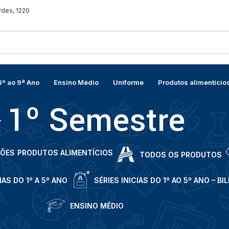
rdes, 1220
6º ao 9ª Ano
Ensino Médio
Uniforme
Produtos alimentício
1º Semestre
ÇÕES
PRODUTOS ALIMENTÍCIOS
TODOS OS PRODUTOS
IAS DO 1º A 5º ANO
SÉRIES INICIAS DO 1º AO 5º ANO – BI
ENSINO MÉDIO
 Semestre
Mostrar
9
12