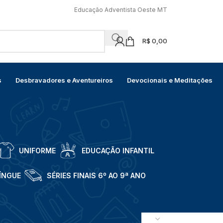
Educação Adventista Oeste MT
R$
0,00
s
Desbravadores e Aventureiros
Devocionais e Meditações
UNIFORME
EDUCAÇÃO INFANTIL
LÍNGUE
SÉRIES FINAIS 6º AO 9ª ANO
18
24