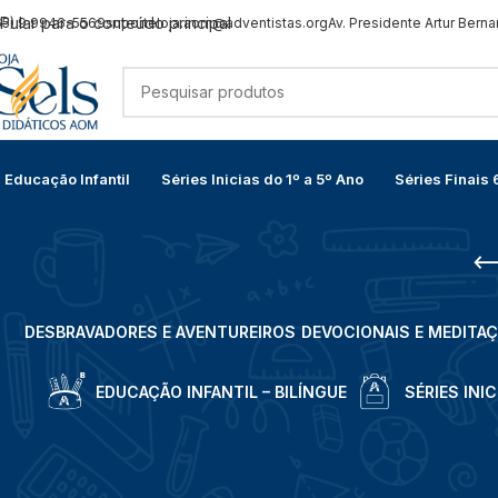
Pular para o conteúdo principal
65) 9 9946-5569
suporteloja.aom@adventistas.org
Av. Presidente Artur Berna
Educação Infantil
Séries Inicias do 1º a 5º Ano
Séries Finais 
DESBRAVADORES E AVENTUREIROS
DEVOCIONAIS E MEDITA
EDUCAÇÃO INFANTIL – BILÍNGUE
SÉRIES INIC
Início
/
Ensino Médio
/
3º Ano
/
SIE EM – Itinerário Ciências Humanas
/
1º