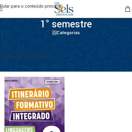
Pular para o conteúdo principal
1° semestre
Categorias
Início
/
Ensino Médio
/
3º Ano
/
1° semestre
Exibindo um único resultado
Mostrar barra lateral