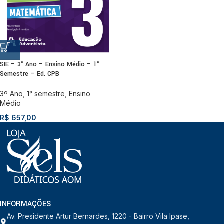
SIE – 3° Ano – Ensino Médio – 1°
Semestre – Ed. CPB
3º Ano
,
1° semestre
,
Ensino
Médio
R$
657,00
INFORMAÇÕES
Av. Presidente Artur Bernardes, 1220 - Bairro Vila Ipase,