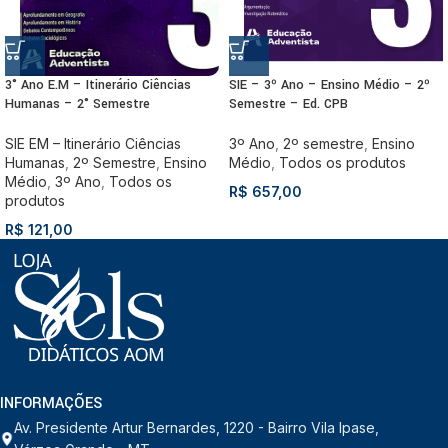
3° Ano E.M – Itinerário Ciências
SIE – 3º Ano – Ensino Médio – 2º
Humanas – 2° Semestre
Semestre – Ed. CPB
SIE EM – Itinerário Ciências
3º Ano
,
2º semestre
,
Ensino
Humanas
,
2º Semestre
,
Ensino
Médio
,
Todos os produtos
Médio
,
3º Ano
,
Todos os
R$
657,00
produtos
R$
121,00
INFORMAÇÕES
Av. Presidente Artur Bernardes, 1220 - Bairro Vila Ipase,