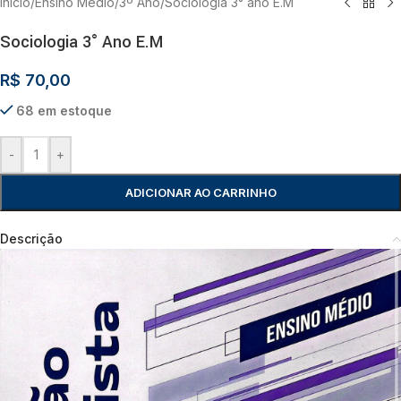
Início
/
Ensino Médio
/
3º Ano
/
Sociologia 3° ano E.M
Sociologia 3° Ano E.M
R$
70,00
68 em estoque
-
+
ADICIONAR AO CARRINHO
Descrição