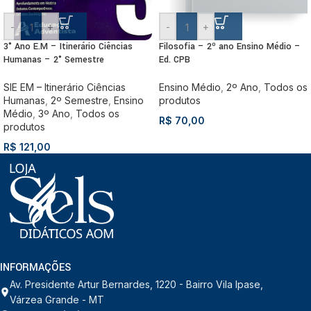
-
+
-
+
3° Ano E.M – Itinerário Ciências
Filosofia – 2º ano Ensino Médio –
Humanas – 2° Semestre
Ed. CPB
SIE EM – Itinerário Ciências
Ensino Médio
,
2º Ano
,
Todos os
Humanas
,
2º Semestre
,
Ensino
produtos
Médio
,
3º Ano
,
Todos os
R$
70,00
produtos
R$
121,00
INFORMAÇÕES
Av. Presidente Artur Bernardes, 1220 - Bairro Vila Ipase,
Várzea Grande - MT