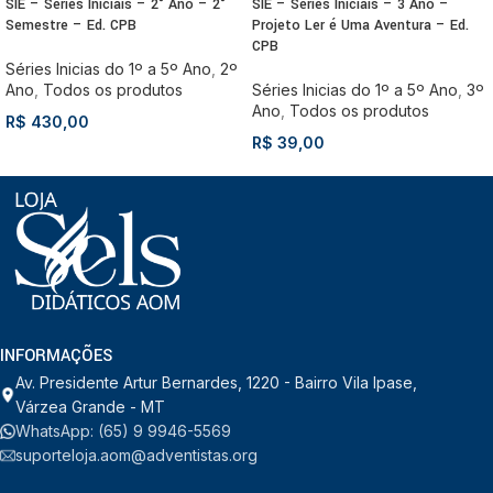
SIE – Séries Iniciais – 2° Ano – 2°
SIE – Séries Iniciais – 3 Ano –
Semestre – Ed. CPB
Projeto Ler é Uma Aventura – Ed.
CPB
Séries Inicias do 1º a 5º Ano
,
2º
Ano
,
Todos os produtos
Séries Inicias do 1º a 5º Ano
,
3º
Ano
,
Todos os produtos
R$
430,00
R$
39,00
INFORMAÇÕES
Av. Presidente Artur Bernardes, 1220 - Bairro Vila Ipase,
Várzea Grande - MT
WhatsApp: (65) 9 9946-5569
suporteloja.aom@adventistas.org