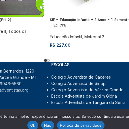
(Pré 2)
SIE – Educação Infantil – 3 Anos – 1 Semestr
– Ed. CPB
é II
,
Todos os
Educação Infantil
,
Maternal 2
R$
227,00
ESCOLAS
ur Bernardes, 1220 -
Colégio Adventista de Cáceres
, Várzea Grande - MT
Colégio Adventista de Sinop
 9946-5569
Colégio Adventista de Várzea Grande
dventistas.org
Escola Adventista de Jardim Glória
Escola Adventista de Tangará da Serra
cê tenha a melhor experiência em nosso site. Se você continua a usar es
Ok
Não
Política de privacidade