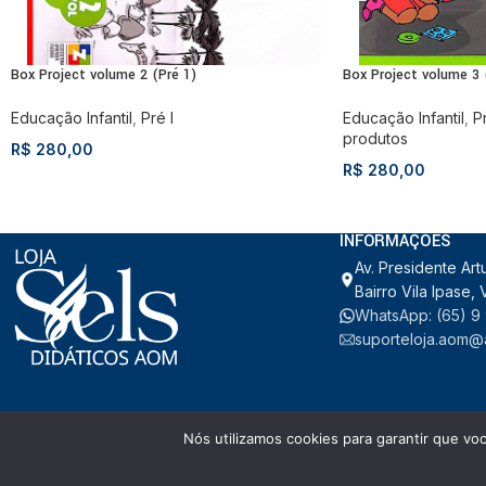
Box Project volume 2 (Pré 1)
Box Project volume 3 
Educação Infantil
,
Pré I
Educação Infantil
,
Pr
produtos
R$
280,00
R$
280,00
INFORMAÇÕES
Av. Presidente Art
Bairro Vila Ipase
WhatsApp: (65) 9
suporteloja.aom@a
Nós utilizamos cookies para garantir que vo