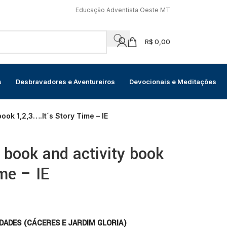
Educação Adventista Oeste MT
R$
0,00
s
Desbravadores e Aventureiros
Devocionais e Meditações
ook 1,2,3….It´s Story Time – IE
 book and activity book
ime – IE
DADES (CÁCERES E JARDIM GLORIA)