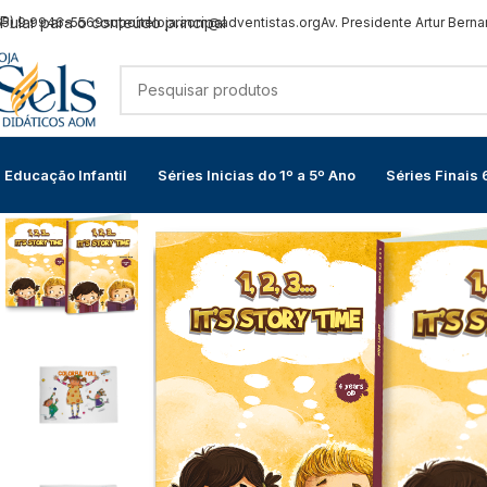
Pular para o conteúdo principal
65) 9 9946-5569
suporteloja.aom@adventistas.org
Av. Presidente Artur Berna
Educação Infantil
Séries Inicias do 1º a 5º Ano
Séries Finais 