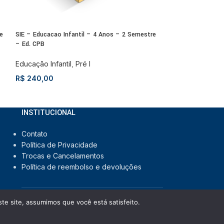
e
SIE – Educacao Infantil – 4 Anos – 2 Semestre
SIE – Educação Inf
– Ed. CPB
Anual – Ed. CPB
Educação Infantil
,
Pré I
Educação Infantil
produtos
R$
240,00
R$
651,00
INSTITUCIONAL
Contato
Política de Privacidade
Trocas e Cancelamentos
Política de reembolso e devoluções
te site, assumimos que você está satisfeito.