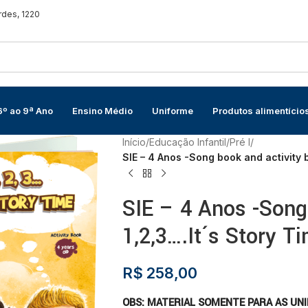
rdes, 1220
6º ao 9ª Ano
Ensino Médio
Uniforme
Produtos alimentício
Início
/
Educação Infantil
/
Pré I
/
SIE – 4 Anos -Song book and activity b
SIE – 4 Anos -Song
1,2,3….It´s Story T
R$
258,00
OBS: MATERIAL SOMENTE PARA AS UNI