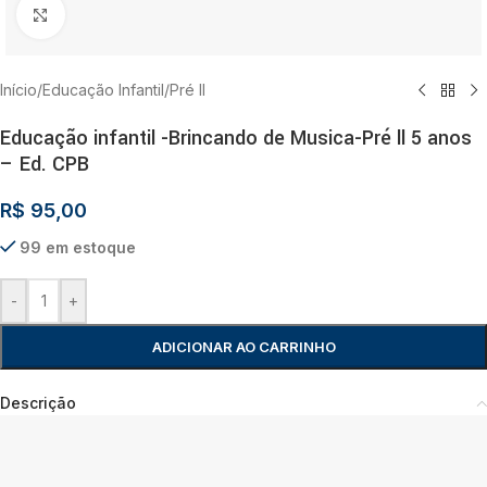
Clique para ampliar
Início
/
Educação Infantil
/
Pré II
Educação infantil -Brincando de Musica-Pré ll 5 anos
– Ed. CPB
R$
95,00
99 em estoque
-
+
ADICIONAR AO CARRINHO
Descrição