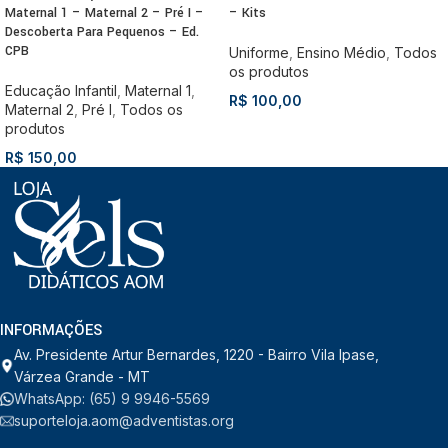
Maternal 1 – Maternal 2 – Pré I –
– Kits
Descoberta Para Pequenos – Ed.
CPB
Uniforme
,
Ensino Médio
,
Todos
os produtos
Educação Infantil
,
Maternal 1
,
R$
100,00
Maternal 2
,
Pré I
,
Todos os
produtos
R$
150,00
INFORMAÇÕES
Av. Presidente Artur Bernardes, 1220 - Bairro Vila Ipase,
Várzea Grande - MT
WhatsApp: (65) 9 9946-5569
suporteloja.aom@adventistas.org