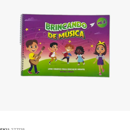
SKU:
277138