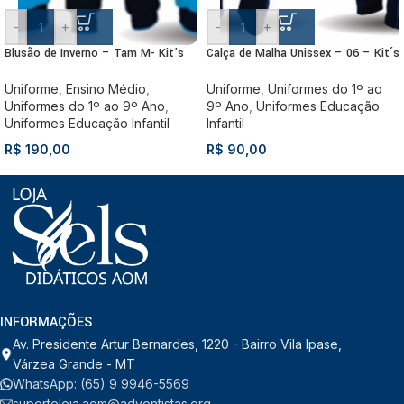
-
+
-
+
Blusão de Inverno – Tam M- Kit’s
Calça de Malha Unissex – 06 – Kit´s
Uniforme
,
Ensino Médio
,
Uniforme
,
Uniformes do 1º ao
Uniformes do 1º ao 9º Ano
,
9º Ano
,
Uniformes Educação
Uniformes Educação Infantil
Infantil
R$
190,00
R$
90,00
INFORMAÇÕES
Av. Presidente Artur Bernardes, 1220 - Bairro Vila Ipase,
Várzea Grande - MT
WhatsApp: (65) 9 9946-5569
suporteloja.aom@adventistas.org