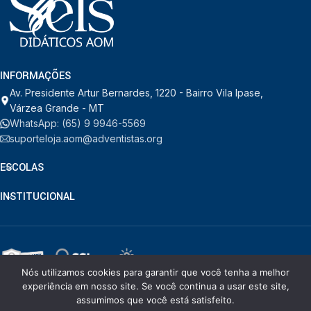
INFORMAÇÕES
Av. Presidente Artur Bernardes, 1220 - Bairro Vila Ipase,
Várzea Grande - MT
WhatsApp: (65) 9 9946-5569
suporteloja.aom@adventistas.org
ESCOLAS
INSTITUCIONAL
Nós utilizamos cookies para garantir que você tenha a melhor
© RDORVAL - Soluções em Tecnologia.
2026
. Todos os direitos
experiência em nosso site. Se você continua a usar este site,
reservados.
assumimos que você está satisfeito.