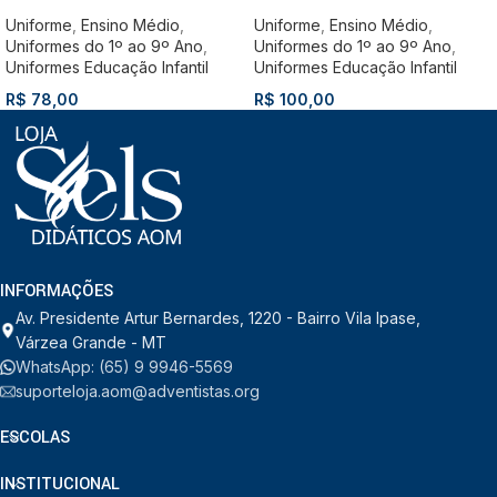
Uniforme
,
Ensino Médio
,
Uniforme
,
Ensino Médio
,
Uniformes do 1º ao 9º Ano
,
Uniformes do 1º ao 9º Ano
,
Uniformes Educação Infantil
Uniformes Educação Infantil
R$
78,00
R$
100,00
INFORMAÇÕES
Av. Presidente Artur Bernardes, 1220 - Bairro Vila Ipase,
Várzea Grande - MT
WhatsApp: (65) 9 9946-5569
suporteloja.aom@adventistas.org
ESCOLAS
INSTITUCIONAL