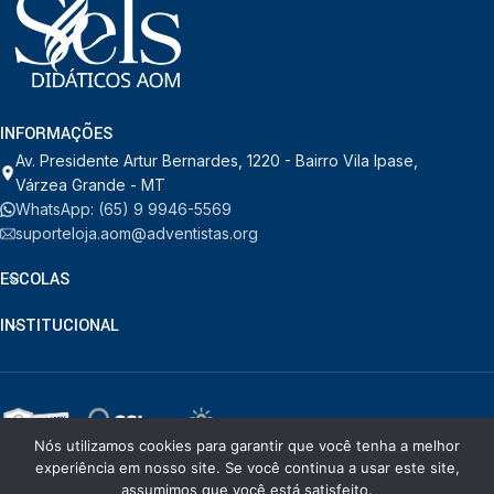
INFORMAÇÕES
Av. Presidente Artur Bernardes, 1220 - Bairro Vila Ipase,
Várzea Grande - MT
WhatsApp: (65) 9 9946-5569
suporteloja.aom@adventistas.org
ESCOLAS
INSTITUCIONAL
Nós utilizamos cookies para garantir que você tenha a melhor
© RDORVAL - Soluções em Tecnologia.
2026
. Todos os direitos
experiência em nosso site. Se você continua a usar este site,
reservados.
assumimos que você está satisfeito.