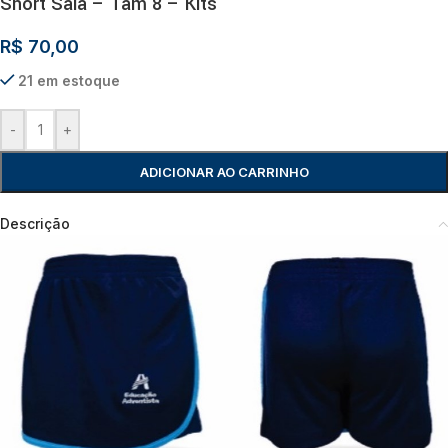
Short Saia – Tam 8 – Kits
R$
70,00
21 em estoque
-
+
ADICIONAR AO CARRINHO
Descrição