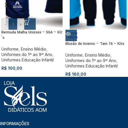
-
+
Bermuda Malha Unissex – 5GA – Kit
ESGO
´s
TADO
Blusão de Inverno – Tam 16 – Kits
Uniforme
,
Ensino Médio
,
Uniformes do 1º ao 9º Ano
,
Uniforme
,
Ensino Médio
,
Uniformes Educação Infantil
Uniformes do 1º ao 9º Ano
,
Uniformes Educação Infantil
R$
100,00
R$
160,00
INFORMAÇÕES