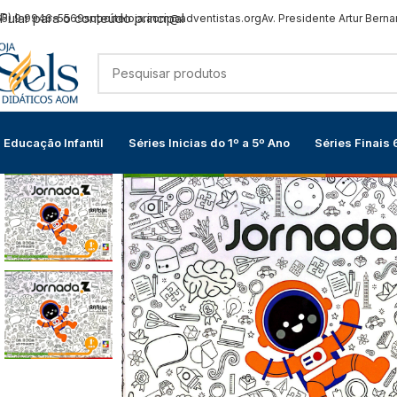
Pular para o conteúdo principal
65) 9 9946-5569
suporteloja.aom@adventistas.org
Av. Presidente Artur Berna
Educação Infantil
Séries Inicias do 1º a 5º Ano
Séries Finais 