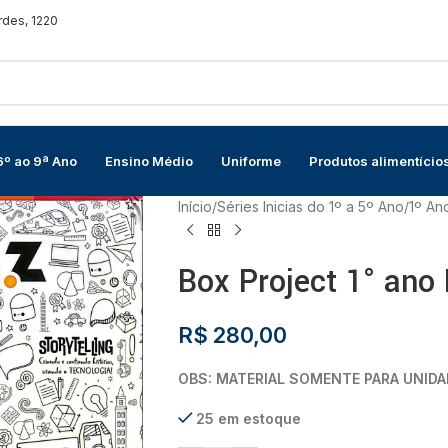
rdes, 1220
6º ao 9ª Ano
Ensino Médio
Uniforme
Produtos alimentício
Início
/
Séries Inicias do 1º a 5º Ano
/
1º An
Box Project 1° ano
R$
280,00
OBS: MATERIAL SOMENTE PARA UNIDA
25 em estoque