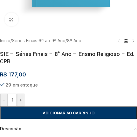
Clique para ampliar
Início
/
Séries Finais 6º ao 9ª Ano
/
8º Ano
SIE – Séries Finais – 8° Ano – Ensino Religioso – Ed.
CPB.
R$
177,00
29 em estoque
-
+
ADICIONAR AO CARRINHO
Descrição