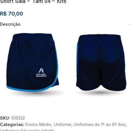
Short Saia – Tam 04 – Kits
R$
70,00
Descrição
SKU:
109332
Categorias:
Ensino Médio
,
Uniforme
,
Uniformes do 1º ao 9º Ano
,
Uniformes Educação Infantil