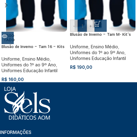
-
+
Blusão de Inverno – Tam M- Kit’s
ESGO
TADO
Blusão de Inverno – Tam 16 – Kits
Uniforme
,
Ensino Médio
,
Uniformes do 1º ao 9º Ano
,
Uniformes Educação Infantil
Uniforme
,
Ensino Médio
,
Uniformes do 1º ao 9º Ano
,
R$
190,00
Uniformes Educação Infantil
R$
160,00
INFORMAÇÕES