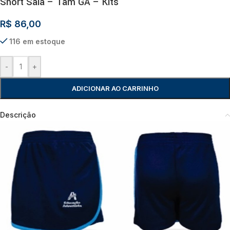
Short Saia – Tam GA – Kits
R$
86,00
116 em estoque
-
+
ADICIONAR AO CARRINHO
Descrição