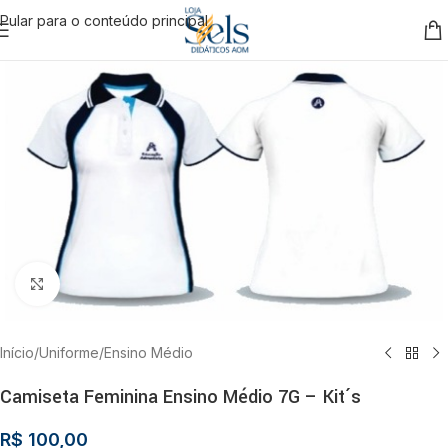
Pular para o conteúdo principal
Clique para ampliar
Início
/
Uniforme
/
Ensino Médio
Camiseta Feminina Ensino Médio 7G – Kit´s
R$
100,00