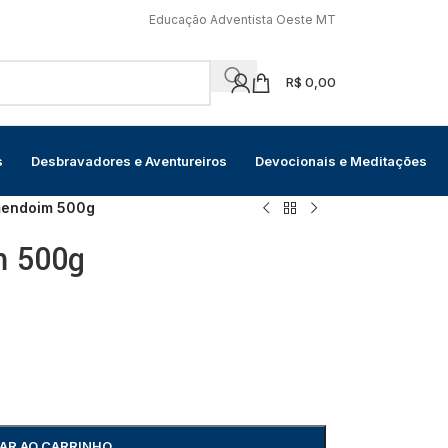
Educação Adventista Oeste MT
R$
0,00
s
Desbravadores e Aventureiros
Devocionais e Meditações
mendoim 500g
m 500g
AR AO CARRINHO