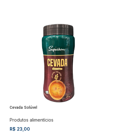
Cevada Solúvel
Mel Com Extrato d
Produtos alimentícios
Produtos aliment
R$
23,00
R$
20,00