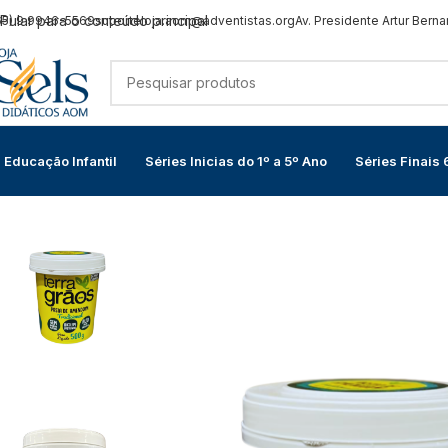
Pular para o conteúdo principal
65) 9 9946-5569
suporteloja.aom@adventistas.org
Av. Presidente Artur Berna
Educação Infantil
Séries Inicias do 1º a 5º Ano
Séries Finais 