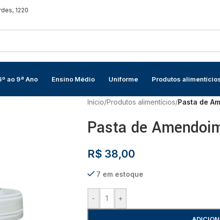
rdes, 1220
6º ao 9ª Ano
Ensino Médio
Uniforme
Produtos alimentício
Início
/
Produtos alimentícios
/
Pasta de A
Pasta de Amendoi
R$
38,00
7 em estoque
-
+
ADICION