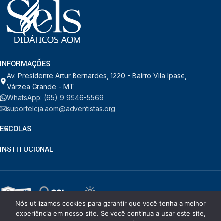
INFORMAÇÕES
Av. Presidente Artur Bernardes, 1220 - Bairro Vila Ipase,
Várzea Grande - MT
WhatsApp: (65) 9 9946-5569
suporteloja.aom@adventistas.org
ESCOLAS
INSTITUCIONAL
Nós utilizamos cookies para garantir que você tenha a melhor
© RDORVAL - Soluções em Tecnologia.
2026
. Todos os direitos
experiência em nosso site. Se você continua a usar este site,
reservados.