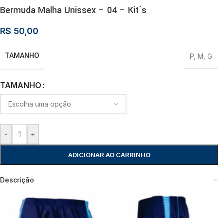
Bermuda Malha Unissex – 04 – Kit´s
R$
50,00
TAMANHO
P
,
M
,
G
TAMANHO
-
+
ADICIONAR AO CARRINHO
Descrição