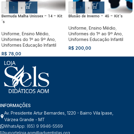
-
+
-
+
Bermuda Malha Unissex – 14 – Kit
Blusão de Inverno – 4G – Kit’s
´s
Uniforme
,
Ensino Médio
,
Uniforme
,
Ensino Médio
,
Uniformes do 1º ao 9º Ano
,
Uniformes do 1º ao 9º Ano
,
Uniformes Educação Infantil
Uniformes Educação Infantil
R$
200,00
R$
78,00
INFORMAÇÕES
Av. Presidente Artur Bernardes, 1220 - Bairro Vila Ipase,
Várzea Grande - MT
WhatsApp: (65) 9 9946-5569
suporteloja.aom@adventistas.org