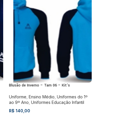
Blusão de Inverno – Tam 06 – Kit’s
ESGO
TADO
Uniforme
,
Ensino Médio
,
Uniformes do 1º
Blusão de Inverno
ao 9º Ano
,
Uniformes Educação Infantil
R$
140,00
Uniforme
,
Ensin
ao 9º Ano
,
Unifo
R$
160,00