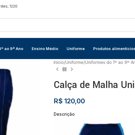
rdes, 1220
6º ao 9ª Ano
Ensino Médio
Uniforme
Produtos alimentício
Início
/
Uniforme
/
Uniformes do 1º ao 9º A
Calça de Malha Uni
R$
120,00
Descrição