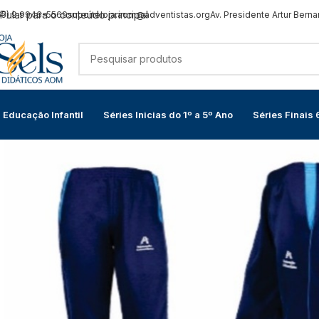
Pular para o conteúdo principal
65) 9 9946-5569
suporteloja.aom@adventistas.org
Av. Presidente Artur Berna
Educação Infantil
Séries Inicias do 1º a 5º Ano
Séries Finais 