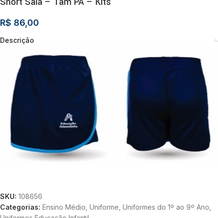
Short Saia – Tam PA – Kits
R$
86,00
Descrição
SKU:
108656
Categorias:
Ensino Médio
,
Uniforme
,
Uniformes do 1º ao 9º Ano
,
Uniformes Educação Infantil