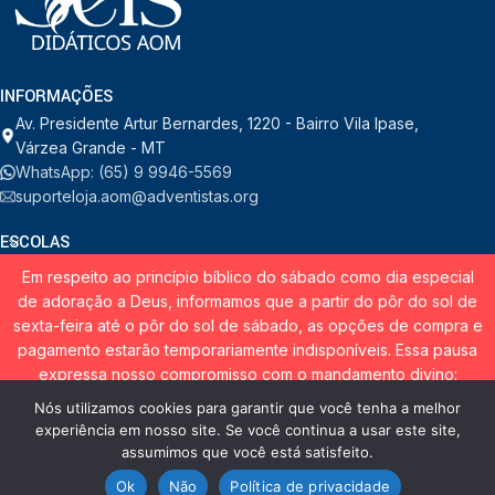
INFORMAÇÕES
Av. Presidente Artur Bernardes, 1220 - Bairro Vila Ipase,
Várzea Grande - MT
WhatsApp: (65) 9 9946-5569
suporteloja.aom@adventistas.org
ESCOLAS
Em respeito ao princípio bíblico do sábado como dia especial
INSTITUCIONAL
de adoração a Deus, informamos que a partir do pôr do sol de
sexta-feira até o pôr do sol de sábado, as opções de compra e
pagamento estarão temporariamente indisponíveis. Essa pausa
expressa nosso compromisso com o mandamento divino:
“Lembra-te do dia de Sábado, para o santificar. Seis dias
Nós utilizamos cookies para garantir que você tenha a melhor
© RDORVAL - Soluções em Tecnologia.
2026
. Todos os direitos
trabalharás e farás toda a tua obra, mas o sétimo dia é o sábado
experiência em nosso site. Se você continua a usar este site,
reservados.
do Senhor, teu Deus.” — Êxodo 20:8-10 Agradecemos pela
assumimos que você está satisfeito.
compreensão e pelo respeito a este dia especial! Nosso site
Ok
Não
Política de privacidade