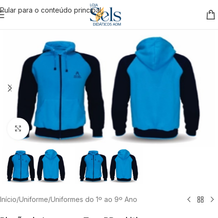
Pular para o conteúdo principal
Clique para ampliar
Início
/
Uniforme
/
Uniformes do 1º ao 9º Ano