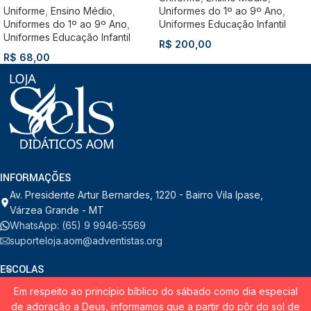
Uniforme
,
Ensino Médio
,
Uniformes do 1º ao 9º Ano
,
Uniformes do 1º ao 9º Ano
,
Uniformes Educação Infantil
Uniformes Educação Infantil
R$
200,00
R$
68,00
INFORMAÇÕES
Av. Presidente Artur Bernardes, 1220 - Bairro Vila Ipase,
Várzea Grande - MT
WhatsApp: (65) 9 9946-5569
suporteloja.aom@adventistas.org
ESCOLAS
Em respeito ao princípio bíblico do sábado como dia especial
INSTITUCIONAL
de adoração a Deus, informamos que a partir do pôr do sol de