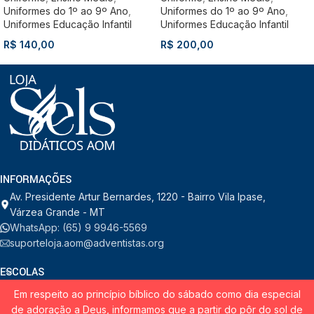
Uniformes do 1º ao 9º Ano
,
Uniformes do 1º ao 9º Ano
,
Uniformes Educação Infantil
Uniformes Educação Infantil
R$
140,00
R$
200,00
INFORMAÇÕES
Av. Presidente Artur Bernardes, 1220 - Bairro Vila Ipase,
Várzea Grande - MT
WhatsApp: (65) 9 9946-5569
suporteloja.aom@adventistas.org
ESCOLAS
Em respeito ao princípio bíblico do sábado como dia especial
INSTITUCIONAL
de adoração a Deus, informamos que a partir do pôr do sol de