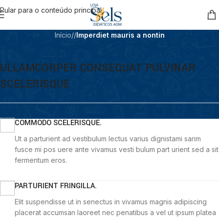
Pular para o conteúdo principal
Início
/
/
Imperdiet mauris a nontin
ULLAMCORPER CONSEQUAT PULVINAR
SCELERISQUE
COMMODO SCELERISQUE.
Ut a parturient ad vestibulum lectus varius dignistami sarim
fusce mi pos uere ante vivamus vesti bulum part urient sed a sit
fermentum eros.
PARTURIENT FRINGILLA.
Elit suspendisse ut in senectus in vivamus magnis adipiscing
placerat accumsan laoreet nec penatibus a vel ut ipsum platea