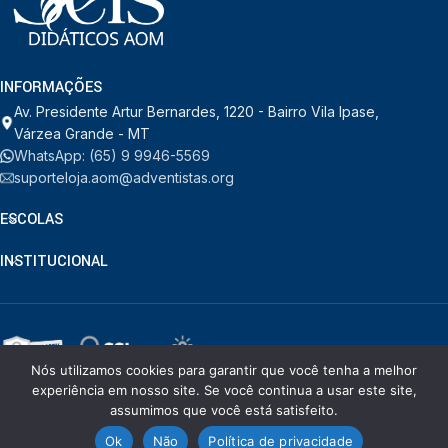
INFORMAÇÕES
Av. Presidente Artur Bernardes, 1220 - Bairro Vila Ipase,
Várzea Grande - MT
WhatsApp: (65) 9 9946-5569
suporteloja.aom@adventistas.org
ESCOLAS
INSTITUCIONAL
Nós utilizamos cookies para garantir que você tenha a melhor
© RDORVAL - Soluções em Tecnologia.
2026
. Todos os direitos
experiência em nosso site. Se você continua a usar este site,
reservados.
assumimos que você está satisfeito.
Ok
Não
Política de privacidade