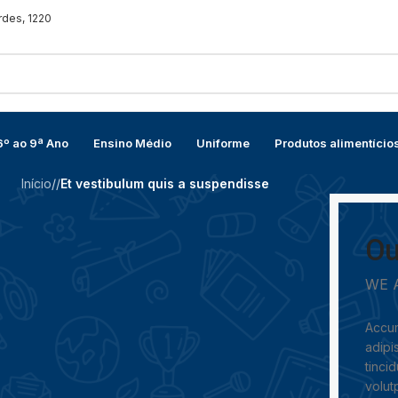
rdes, 1220
6º ao 9ª Ano
Ensino Médio
Uniforme
Produtos alimentício
Início
/
/
Et vestibulum quis a suspendisse
Ou
WE 
Accum
adipi
tinci
volut