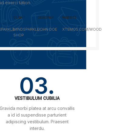
ud exerci tation.
T
CLIENT
DESIGNER
WEBSITE
SPARKLE
MINDSPARKLE
JOHN DOE
XTEMOS.COM/WOOD
SHOP
03.
VESTIBULUM CUBILIA
Gravida morbi platea at arcu convallis
a id id suspendisse parturient
adipiscing vestibulum. Praesent
interdu.