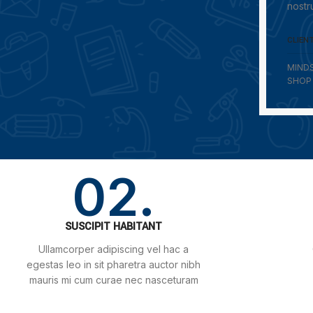
nostr
CLIEN
MIND
SHOP
02.
SUSCIPIT HABITANT
Ullamcorper adipiscing vel hac a
egestas leo in sit pharetra auctor nibh
mauris mi cum curae nec nasceturam