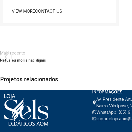
VIEW MORE
CONTACT US
Mais recente
Netus eu mollis hac dignis
Projetos relacionados
INFORMAÇÕES
Av. Presidente Art
Decor
Rhoncus quisque sollicitudin
Bairro Vila Ipase
WhatsApp: (65) 9
suporteloja.aom@a