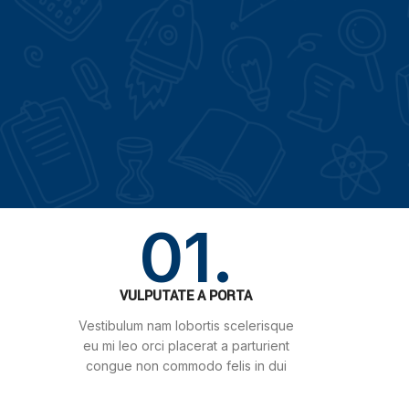
01.
VULPUTATE A PORTA
Vestibulum nam lobortis scelerisque
eu mi leo orci placerat a parturient
congue non commodo felis in dui