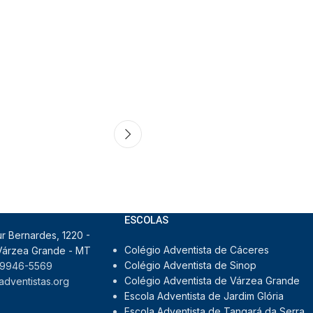
ESCOLAS
ur Bernardes, 1220 -
Colégio Adventista de Cáceres
, Várzea Grande - MT
Colégio Adventista de Sinop
 9946-5569
Colégio Adventista de Várzea Grande
dventistas.org
Escola Adventista de Jardim Glória
Escola Adventista de Tangará da Serra