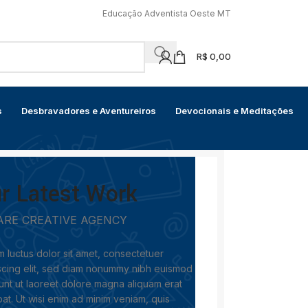
Educação Adventista Oeste MT
R$
0,00
s
Desbravadores e Aventureiros
Devocionais e Meditações
r Latest Work
ARE CREATIVE AGENCY
 luctus dolor sit amet, consectetuer
scing elit, sed diam nonummy nibh euismod
dunt ut laoreet dolore magna aliquam erat
pat. Ut wisi enim ad minim veniam, quis