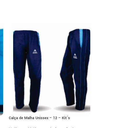
Calça de Malha Unissex – 12 – Kit´s
Camiseta Manga Cu