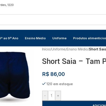
rdes, 1220
6º ao 9ª Ano
Ensino Médio
Uniforme
Produtos alimentício
Início
/
Uniforme
/
Ensino Médio
/
Short Saia
Short Saia – Tam P
R$
86,00
120 em estoque
-
+
ADICION