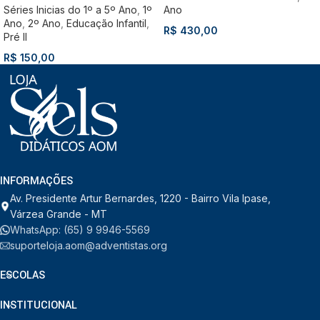
Séries Inicias do 1º a 5º Ano
,
1º
Ano
Ano
,
2º Ano
,
Educação Infantil
,
R$
430,00
Pré II
R$
150,00
INFORMAÇÕES
Av. Presidente Artur Bernardes, 1220 - Bairro Vila Ipase,
Várzea Grande - MT
WhatsApp: (65) 9 9946-5569
suporteloja.aom@adventistas.org
ESCOLAS
INSTITUCIONAL