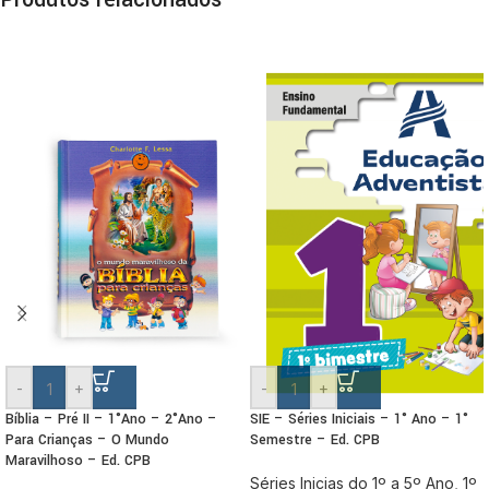
-
+
-
+
Bíblia – Pré II – 1°Ano – 2°Ano –
SIE – Séries Iniciais – 1° Ano – 1°
Para Crianças – O Mundo
Semestre – Ed. CPB
Maravilhoso – Ed. CPB
Séries Inicias do 1º a 5º Ano
,
1º