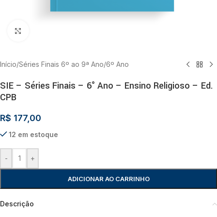
Clique para ampliar
Início
/
Séries Finais 6º ao 9ª Ano
/
6º Ano
SIE – Séries Finais – 6° Ano – Ensino Religioso – Ed.
CPB
R$
177,00
12 em estoque
-
+
ADICIONAR AO CARRINHO
Descrição