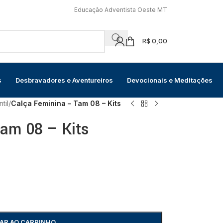
Educação Adventista Oeste MT
R$
0,00
s
Desbravadores e Aventureiros
Devocionais e Meditações
til
/
Calça Feminina – Tam 08 – Kits
am 08 – Kits
AR AO CARRINHO