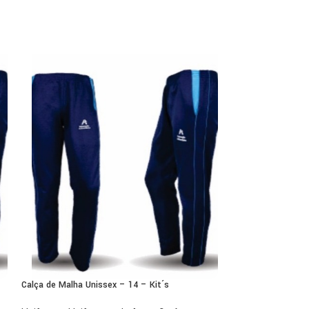
Calça de Malha Unissex – 14 – Kit´s
Camiseta Manga Cu