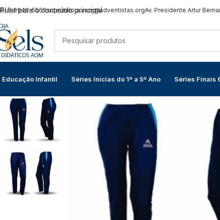
Pular para o conteúdo principal
65) 9 9946-5569
suporteloja.aom@adventistas.org
Av. Presidente Artur Berna
Educação Infantil
Séries Inicias do 1º a 5º Ano
Séries Finais 