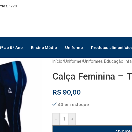
rdes, 1220
6º ao 9ª Ano
Ensino Médio
Uniforme
Produtos alimentício
Início
/
Uniforme
/
Uniformes Educação Infan
Calça Feminina – T
R$
90,00
43 em estoque
-
+
ADICION