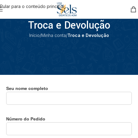
Pular para o conteúdo principal
Troca e Devolução
Início
/
Minha conta
/
Troca e Devolução
É aqui que você pode solicitar seu reembolso!
Se algo não saiu como esperado com a sua compra, você pode
iniciar o processo de reembolso por esta página. É simples, rápido
e seguro. Qualquer dúvida, nossa equipe está à disposição para
ajudar!
Seu nome completo
Número do Pedido