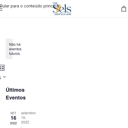
Pular para o conteúdo principal
Não há
eventos
futuros.
uisa
Navegação
urar
Lista
os
do
s
visual
egação
Últimos
Evento
Eventos
ais
setembro
SET
16
16,
2022
tos
2022
-