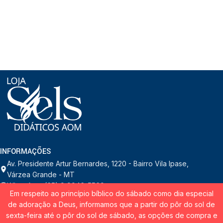
INFORMAÇÕES
Av. Presidente Artur Bernardes, 1220 - Bairro Vila Ipase,
Várzea Grande - MT
WhatsApp: (65) 9 9946-5569
Em respeito ao princípio bíblico do sábado como dia especial
suporteloja.aom@adventistas.org
de adoração a Deus, informamos que a partir do pôr do sol de
sexta-feira até o pôr do sol de sábado, as opções de compra e
ESCOLAS